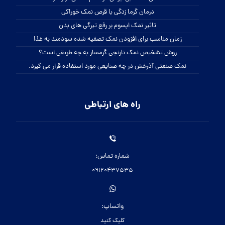
09120437535
واتساپ:
کلیک کنید
تلگرام:
businesssalt@
اینستاگرام:
beautisalt@
تمامی حقوق این سایت برای نمک سمنان محفوظ می باشد.