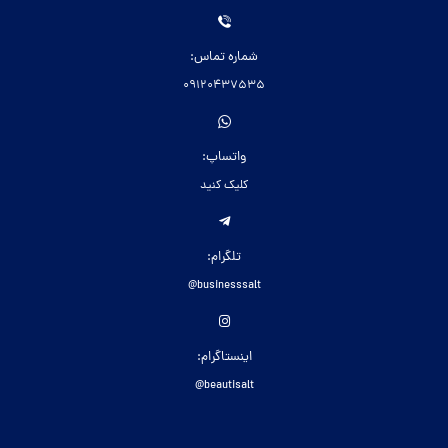
شماره تماس:
09120437535
واتساپ:
کلیک کنید
تلگرام:
businesssalt@
اینستاگرام:
beautisalt@