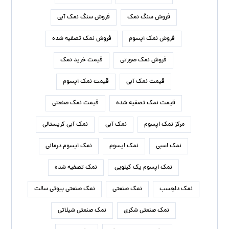
معادن نمک آبی ایرانی در کدام مناطق قرار دارد
درمان گرما زدگی با قرص نمک خوراکی
تاثیر نمک اپسوم بر رفع تیرگی های بدن
زمان مناسب برای افزودن نمک تصفیه شده سودمند به غذا
روش تشخیص نمک نارنجی گرمسار به چه طریقی است؟
نمک صنعتی آذرخش در چه صنایعی مورد استفاده قرار می گیرد.
راه های ارتباطی
شماره تماس:
09120437535
واتساپ: