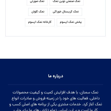
کلیک کنید
تلگرام:
businesssalt@
اینستاگرام:
beautisalt@
تمامی حقوق این سایت برای نمک سمنان محفوظ می باشد.