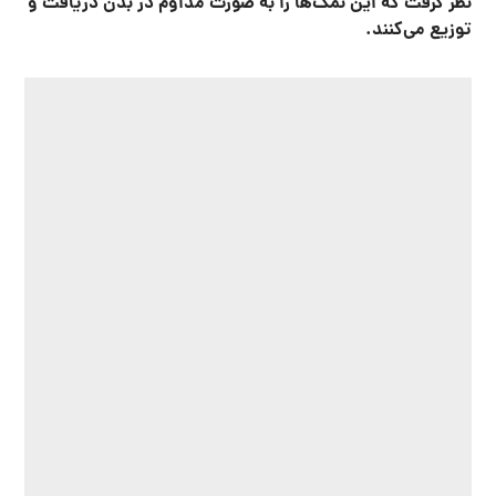
نظر گرفت که این نمک‌ها را به صورت مداوم در بدن دریافت و
توزیع می‌کنند
.
عناصر کمیاب و مختلف
انواع نمک های معدنی
کلسیم عمدتا در شیر و دیگر محصولات لبنی یافت می شود، اما
همچنین در سبزیجات سبز برگ دار، زرده تخم مرغ و غذاهای
دریایی که برای اطمینان از سلامت استخوان‌ها و دندان‌ها به
ان نیاز است
.
کلر و سدیم که معمولا برای حفظ آب بدن به آنها نیاز داریم و
به صورت نمک میز استفاده می کنیم
گوگرد جزء ضروری پروتئینها و ویتامینهاست این گونه در تمام