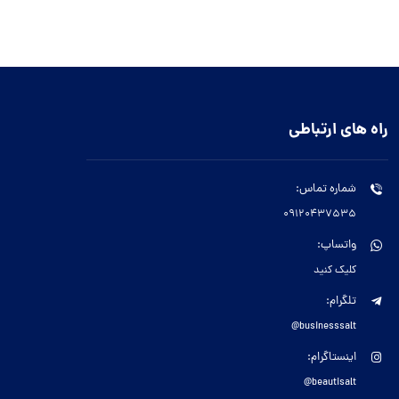
راه های ارتباطی
شماره تماس:
09120437535
واتساپ:
کلیک کنید
تلگرام:
businesssalt@
اینستاگرام:
beautisalt@