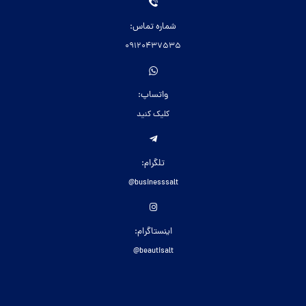
شماره تماس:
09120437535
واتساپ:
کلیک کنید
تلگرام:
businesssalt@
اینستاگرام:
beautisalt@