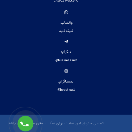
09120437535
واتساپ:
کلیک کنید
تلگرام:
businesssalt@
اینستاگرام:
beautisalt@
تمامی حقوق این سایت برای نمک سمنان محفوظ می باشد.