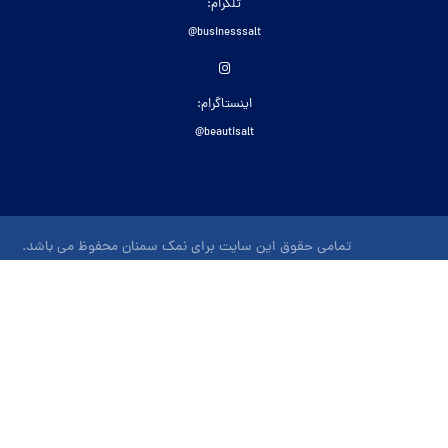
تلگرام:
businesssalt@
اینستاگرام:
beautisalt@
تمامی حقوق این سایت برای نمک سمنان محفوظ می باشد.