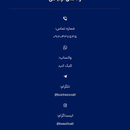
شماره تماس:
09120437535
واتساپ:
کلیک کنید
تلگرام:
businesssalt@
اینستاگرام:
beautisalt@