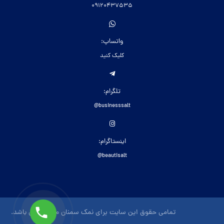
09120437535
واتساپ:
کلیک کنید
تلگرام:
businesssalt@
اینستاگرام:
beautisalt@
تمامی حقوق این سایت برای نمک سمنان محفوظ می باشد.