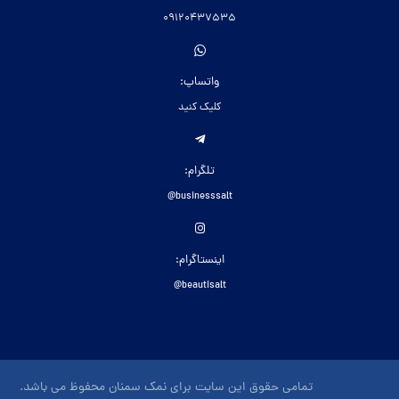
09120437535
واتساپ:
کلیک کنید
تلگرام:
businesssalt@
اینستاگرام:
beautisalt@
تمامی حقوق این سایت برای نمک سمنان محفوظ می باشد.