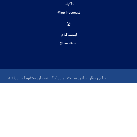
تلگرام:
businesssalt@
اینستاگرام:
beautisalt@
تمامی حقوق این سایت برای نمک سمنان محفوظ می باشد.