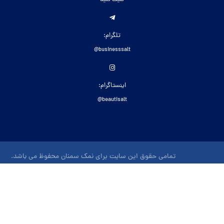
تلگرام:
businesssalt@
اینستاگرام:
beautisalt@
تمامی حقوق این سایت برای نمک سمنان محفوظ می باشد.