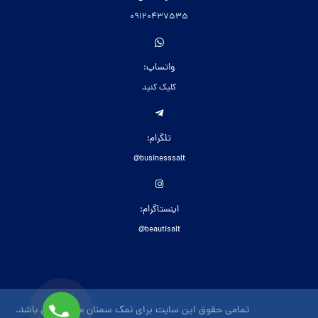
09120437535
واتساپ:
کلیک کنید
تلگرام:
businesssalt@
اینستاگرام:
beautisalt@
تمامی حقوق این سایت برای نمک سمنان محفوظ می باشد.