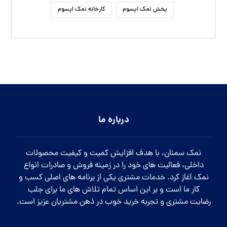
روش تشخیص نمک نارنجی گرمسار به چه طریقی است؟
نمک صنعتی آذرخش در چه صنایعی مورد استفاده قرار می گیرد.
راه های ارتباطی
شماره تماس:
09120437535
واتساپ:
کلیک کنید
تلگرام:
businesssalt@