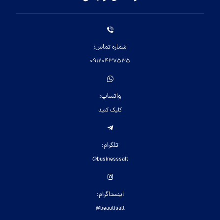
شماره تماس:
09120437535
واتساپ:
کلیک کنید
تلگرام:
businesssalt@
اینستاگرام:
beautisalt@